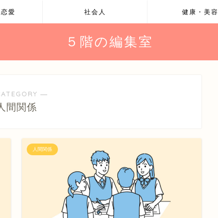
・恋愛
社会人
健康・美
５階の編集室
CATEGORY ―
人間関係
人間関係