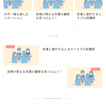
達との不一致を楽しむ
友情が深まる共通の趣味
友達と旅行するとき
ミュニケーション
を見つけよう！
ラブル回避術
友達と旅行するときのトラブル回避術
友情が深まる共通の趣味を見つけよう！