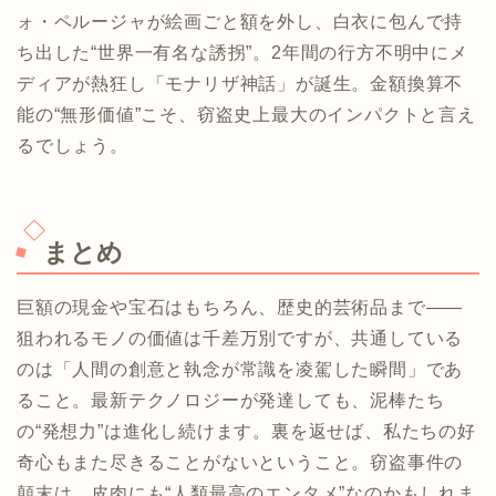
ォ・ペルージャが絵画ごと額を外し、白衣に包んで持
ち出した“世界一有名な誘拐”。2年間の行方不明中にメ
ディアが熱狂し「モナリザ神話」が誕生。金額換算不
能の“無形価値”こそ、窃盗史上最大のインパクトと言え
るでしょう。
まとめ
巨額の現金や宝石はもちろん、歴史的芸術品まで——
狙われるモノの価値は千差万別ですが、共通している
のは「人間の創意と執念が常識を凌駕した瞬間」であ
ること。最新テクノロジーが発達しても、泥棒たち
の“発想力”は進化し続けます。裏を返せば、私たちの好
奇心もまた尽きることがないということ。窃盗事件の
顛末は、皮肉にも“人類最高のエンタメ”なのかもしれま