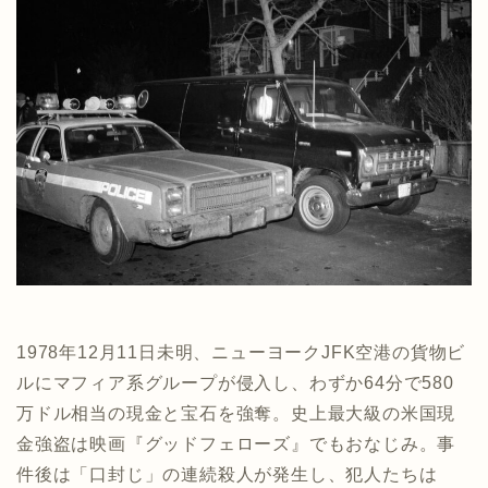
1978年12月11日未明、ニューヨークJFK空港の貨物ビ
ルにマフィア系グループが侵入し、わずか64分で580
万ドル相当の現金と宝石を強奪。史上最大級の米国現
金強盗は映画『グッドフェローズ』でもおなじみ。事
件後は「口封じ」の連続殺人が発生し、犯人たちは