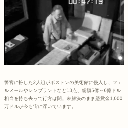
警官に扮した2人組がボストンの美術館に侵入し、フェ
ルメールやレンブラントなど13点、総額5億～6億ドル
相当を持ち去って行方は闇。未解決のまま懸賞金1,000
万ドルが今も宙に浮いています。