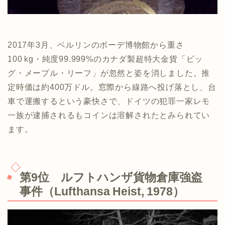
2017年3月、ベルリンのボーデ博物館から重さ
100 kg・純度99.999%のカナダ製超特大金貨「ビッ
グ・メープル・リーフ」が忽然と姿を消しました。推
定時価は約400万ドル。窓際から線路へ投げ落とし、台
車で運搬するという豪快さで、ドイツの犯罪一家レモ
一族が逮捕されるもコインは溶解されたとみられてい
ます。
第9位 ルフトハンザ貨物倉庫強盗
事件（Lufthansa Heist, 1978）