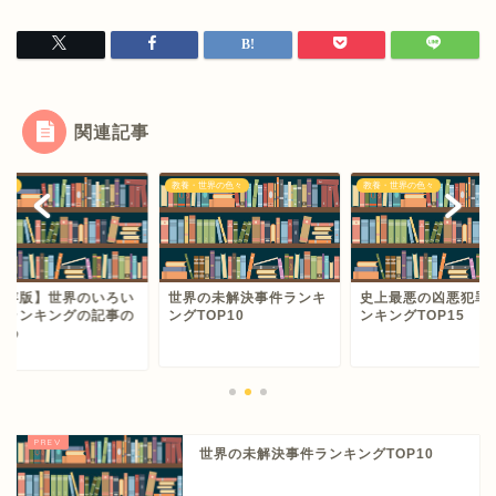
関連記事
タメ
教養・世界の色々
教養・世界の色々
保存版】世界のいろい
世界の未解決事件ランキ
史上最悪の凶悪犯罪
なランキングの記事の
ングTOP10
ンキングTOP15
とめ
世界の未解決事件ランキングTOP10