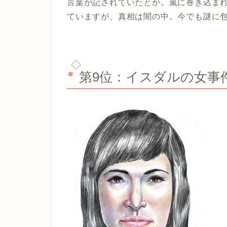
言葉が記されていたとか。嵐に巻き込ま
ていますが、真相は闇の中。今でも謎に
第9位：イスダルの女事件 (I