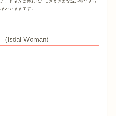
れた、何者かに襲われた…さまざまな説が飛び交っ
包まれたままです。
sdal Woman)