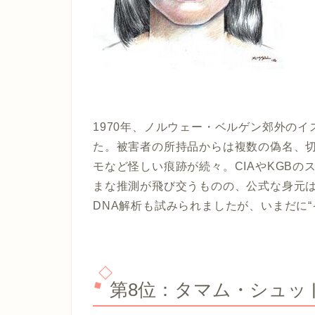
1970年、ノルウェー・ベルゲン郊外の
た。被害者の所持品からは複数の偽名、
モなど怪しい痕跡が続々。CIAやKGB
まな推測が飛び交うものの、公式な身元は
DNA解析も試みられましたが、いまだに
第8位：タマム・シュッド事件 