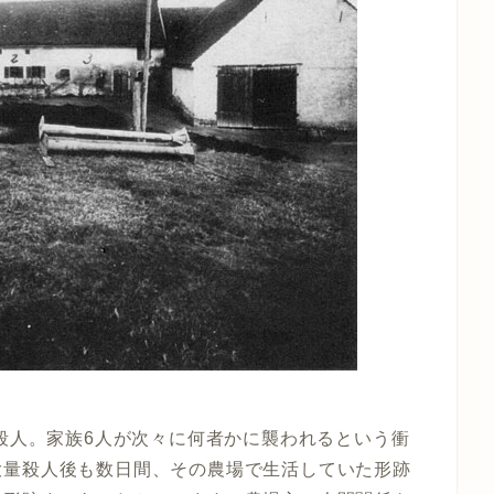
団殺人。家族6人が次々に何者かに襲われるという衝
大量殺人後も数日間、その農場で生活していた形跡