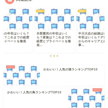
人
芸能人
芸能人
田光の年収はいくら？
木梨憲武の年収はいく
中川大志の結婚はい
族は？これまでの経歴
ら？家族は？これまでの
年収はいくら？デビ
プライベートを徹底
経歴とプライベートを徹
からのキャリアと恋
.
底...
事...
かわいい！人気の猫ランキングTOP10
かわいい！人気の鳥ランキングTOP10